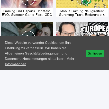
Gaming und Esports Updates:
Mobile Gaming Neuigkeiten:
EVO, Summer Game Fest, GDC
Surviving Titan, Endurance &
und mehr!
mehr!
Diese Website verwendet Cookies, um Ihre
Erfahrung zu verbessern. Wir haben die
Diese Woche im Gaming: Sims,
Die eSports-News der Woche:
Star Wars, Apex Legends &
LDLC, Rocket League, BBC und
Allgemeinen Geschäftsbedingungen und
Schließen
mehr…
mehr!
Datenschutzbestimmungen aktualisiert.
Mehr
Informationen
|
|
|
|
|
AGB
Datenschutzhinweise
Impressum
Hilfe
Käufe
Hinweis auf Rücktrittsrecht