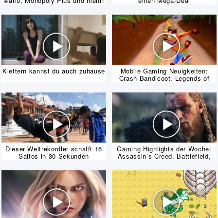
Mario, Monopoly Plus und mehr!
einen Mega-Deal
Klettern kannst du auch zuhause
Mobile Gaming Neuigkeiten:
Crash Bandicoot, Legends of
Runeterra und mehr!
Dieser Weltrekordler schafft 16
Gaming Highlights der Woche:
Saltos in 30 Sekunden
Assassin’s Creed, Battlefield,
Stadia & mehr!