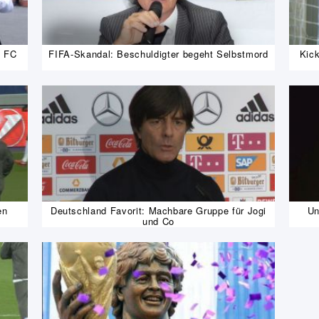
c FC
FIFA-Skandal: Beschuldigter begeht Selbstmord
Kick
en
Deutschland Favorit: Machbare Gruppe für Jogi
Un
und Co