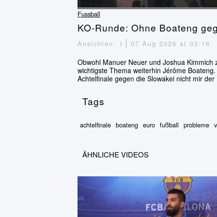
Fussball
KO-Runde: Ohne Boateng geg
Ansichten: 1
07 Aug 2026 at 03:16
Obwohl Manuer Neuer und Joshua Kimmich z
wichtigste Thema weiterhin Jérôme Boateng.
Achtelfinale gegen die Slowakei nicht mir der
Tags
achtelfinale
boateng
euro
fußball
probleme
v
ÄHNLICHE VIDEOS