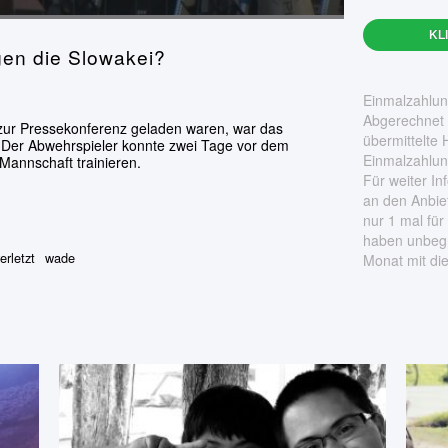
KL
en die Slowakei?
Einmalzahlung
Abgerechnet 
ur Pressekonferenz geladen waren, war das
übermittelte
 Der Abwehrspieler konnte zwei Tage vor dem
Einmalzahlun
 Mannschaft trainieren.
Für weiter In
an den Anbie
nur 1 mal fü
haben unbegr
erletzt
wade
Monat mit di