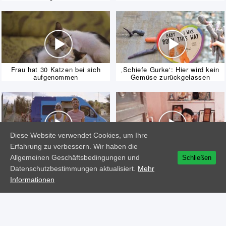
Frau hat 30 Katzen bei sich
‚Schiefe Gurke‘: Hier wird kein
aufgenommen
Gemüse zurückgelassen
Diese Website verwendet Cookies, um Ihre
Erfahrung zu verbessern. Wir haben die
Das etwas andere kulinarische
Zwangsheirat: Wie Ungeborene
Abenteuer
bereits ‚verlobt‘ werden
Allgemeinen Geschäftsbedingungen und
Schließen
Datenschutzbestimmungen aktualisiert.
Mehr
Informationen
|
|
|
|
|
AGB
Datenschutzhinweise
Impressum
Hilfe
Käufe
Hinweis auf Rücktrittsrecht