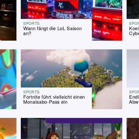
SPORTS
SPO
Wann fängt die LoL Saison
Koei
an?
Cybe
SPORTS
SPO
Fortnite führt vielleicht einen
Endl
Monatsabo-Pass ein
Abwä