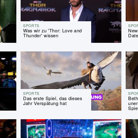
SPORTS
SPO
Was wir zu 'Thor: Love and
New
Thunder' wissen
Date
SPORTS
SPO
Das erste Spiel, das dieses
Beth
Jahr Verspätung hat
uner
Spie