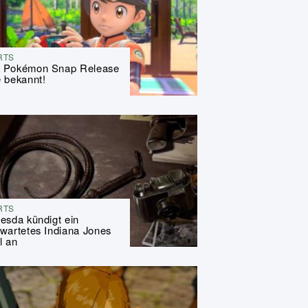
RTS
 Pokémon Snap Release
 bekannt!
RTS
esda kündigt ein
wartetes Indiana Jones
l an