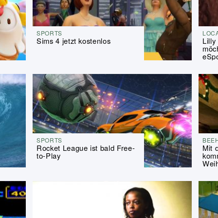
SPORTS
LOC
Sims 4 jetzt kostenlos
Lill
möch
eSpo
SPORTS
BEE
Rocket League ist bald Free-
Mit 
to-Play
komm
Wei