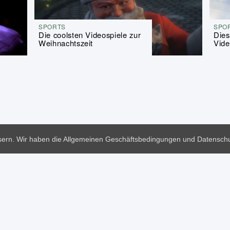
SPORTS
SPO
Die coolsten Videospiele zur
Dies
Weihnachtszeit
Vid
sern. Wir haben die Allgemeinen Geschäftsbedingungen und Datenschu
|
|
|
|
|
AGB
Datenschutzhinweise
Impressum
Hilfe
Käufe
Hinweis auf Rücktrittsrecht