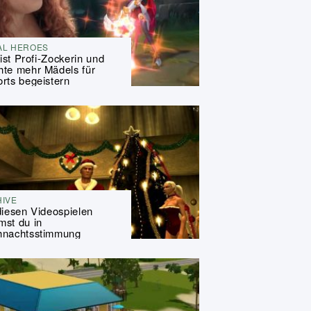
AL HEROES
y ist Profi-Zockerin und
te mehr Mädels für
rts begeistern
HIVE
diesen Videospielen
st du in
hnachtsstimmung